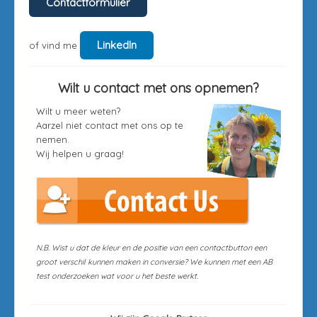
Contactformulier
LinkedIn
of vind me
Wilt u contact met ons opnemen?
Wilt u meer weten?
Aarzel niet contact met ons op te
nemen.
Wij helpen u graag!
N.B. Wist u dat de kleur en de positie van een contactbutton een
groot verschil kunnen maken in conversie? We kunnen met een AB
test onderzoeken wat voor u het beste werkt.