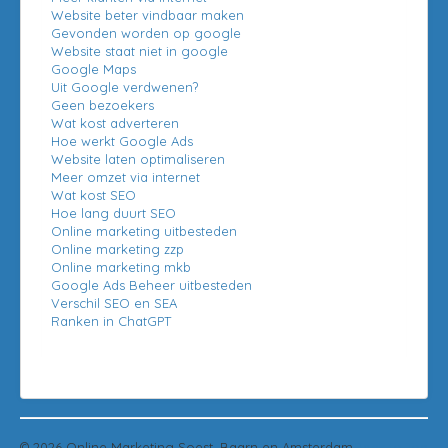
Website beter vindbaar maken
Gevonden worden op google
Website staat niet in google
Google Maps
Uit Google verdwenen?
Geen bezoekers
Wat kost adverteren
Hoe werkt Google Ads
Website laten optimaliseren
Meer omzet via internet
Wat kost SEO
Hoe lang duurt SEO
Online marketing uitbesteden
Online marketing zzp
Online marketing mkb
Google Ads Beheer uitbesteden
Verschil SEO en SEA
Ranken in ChatGPT
© 2026 Online Marketing Soest, Baarn en Amsterdam
Back to Top